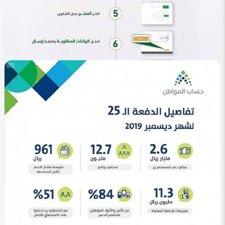
في التصنيف
خليجي
إيقاف حساب المواطن 1447 | أسباب وقف الدعم
Heba Omar
0
825
0