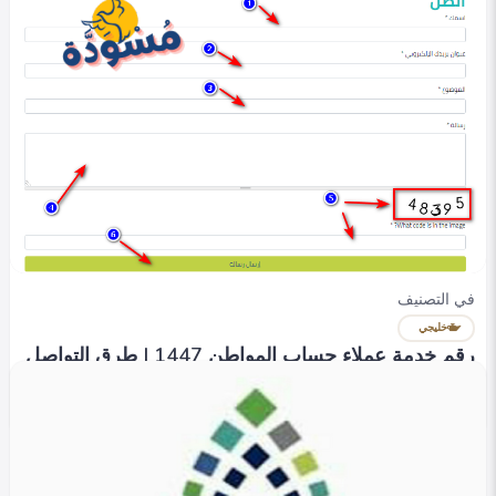
في التصنيف
خليجي
رقم خدمة عملاء حساب المواطن 1447 | طرق التواصل
مع الدعم
Heba Omar
0
931
0