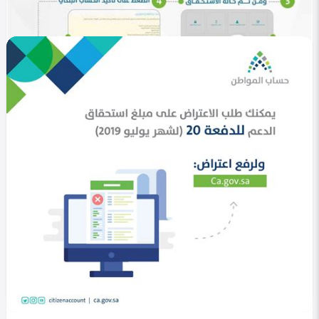
في التصنيف
خليجي
تحديث حساب المواطن برقم الهوية 1447 | خطوات
تحديث البيانات
Heba Omar
0
965
0