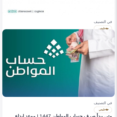
في التصنيف
خليجي
دفعات حساب المواطن 1447 | مواعيد الإيداع وآلية
الاستعلام
Heba Omar
0
771
0
في التصنيف
خليجي
متى يبدأ صرف حساب المواطن 1447 | موعد إيداع