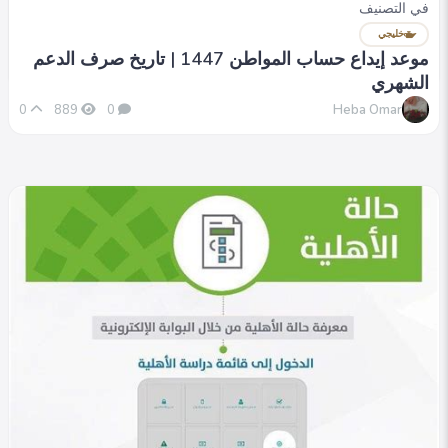
في التصنيف
تسجيل حساب المواطن للأسر الجديدة 1447 | خطوات
وشروط التسجيل
خليجي
موعد إيداع حساب المواطن 1447 | تاريخ صرف الدعم
Heba Omar
0
818
0
الشهري
Heba Omar
0
889
0