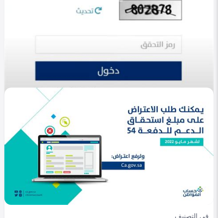
في التصنيف
خليجي
دخول حساب المواطن برقم الهوية 1447 | خطوات
تسجيل الدخول
Heba Omar
0
857
0
في التصنيف