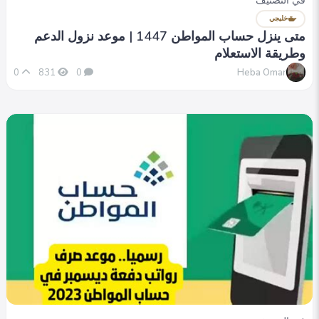
في التصنيف
خليجي
متى ينزل حساب المواطن 1447 | موعد نزول الدعم
وطريقة الاستعلام
Heba Omar
0
831
0