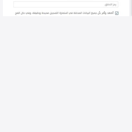
في التصنيف
خليجي
طريقة التسجيل في حساب المواطن 1447 | خطوات
وشروط التسجيل
Heba Omar
0
386
0
في التصنيف
خليجي