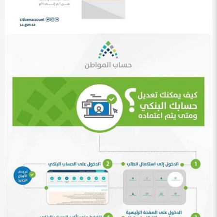
للبوابة الإلكترونية
Heba Omar
0
828
0
في التصنيف
خليجي
رقم حساب المواطن الموحد 1447 | طرق التواصل مع
الدعم الفني
Heba Omar
0
821
0