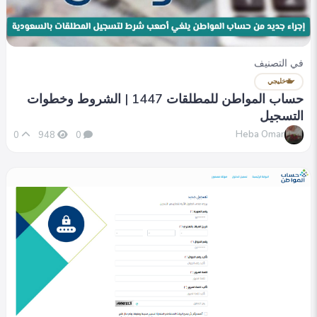
في التصنيف
خليجي
حساب المواطن للمطلقات 1447 | الشروط وخطوات
التسجيل
Heba Omar
0
948
0