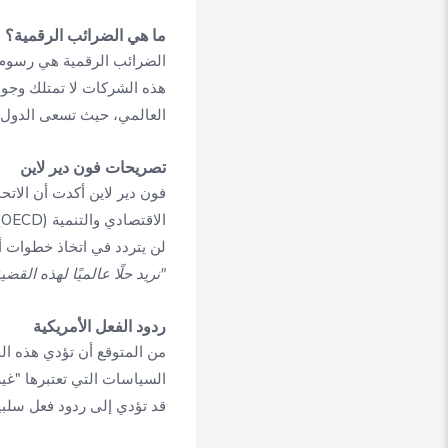
ما هي الضرائب الرقمية؟
الضرائب الرقمية هي رسوم ت
هذه الشركات لا تمتلك وجودً
العالمي، حيث تسعى الدول ا
تصريحات فون دير لاين
فون دير لاين أكدت أن الات
ا
لن يتردد في اتخاذ خطوات أح
"نريد حلًا عالميًا لهذه الق
ردود الفعل الأمريكية
من المتوقع أن تؤدي هذه الخ
السياسات التي تعتبرها "غير
قد تؤدي إلى ردود فعل سلبي