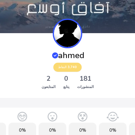
ahmed
3,740
النقاط
2
0
181
المنشورات
يتابع
المتابعون
0%
0%
0%
0%