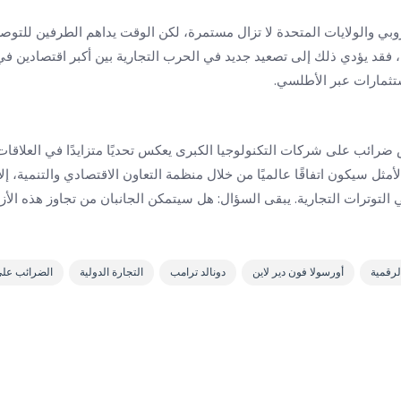
روبي والولايات المتحدة لا تزال مستمرة، لكن الوقت يداهم الطرفين للتوصل 
فقد يؤدي ذلك إلى تصعيد جديد في الحرب التجارية بين أكبر اقتصادين في ال
ستثمارات عبر الأطلسي.
ض ضرائب على شركات التكنولوجيا الكبرى يعكس تحديًا متزايدًا في العلاقات 
أمثل سيكون اتفاقًا عالميًا من خلال منظمة التعاون الاقتصادي والتنمية، إل
التوترات التجارية. يبقى السؤال: هل سيتمكن الجانبان من تجاوز هذه الأزم
لرقمية
أورسولا فون دير لاين
دونالد ترامب
التجارة الدولية
الضرائب على g tech