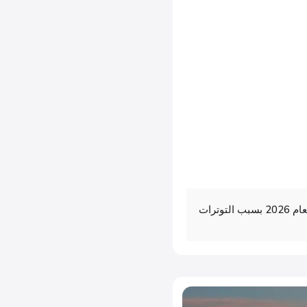
Logitech تسحب توقعاتها المالية لعام 2026 بسبب التوترات