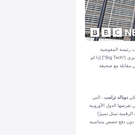
رت رئيسة المفوضية
، من أن الاتحاد قد يلجأ إلى فرض ضرائب على شركات التكنولوجيا الكبرى ("Big Tech") إذا لم
في مقابلة مع صحيفة
يكي
دونالد ترامب
، التي
ي تفرضها الدول الأوروبية
رقمية تمثل تمييزًا
ية دون دفع حصص متناسبة