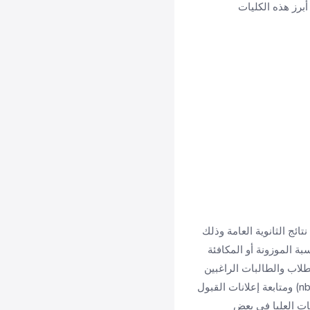
أبرز هذه الكليات
ائج الثانوية العامة وذلك
بة الموزونة أو المكافئة
اب والطالبات الراغبين
بالالتحاق بالجامعة زيارة الموقع الرسمي لعمادة القبول والتسجيل بجامعة الحدود الشمالية (nbu.edu.sa) ومتابعة إعلانات القبول
ات العليا في بعض