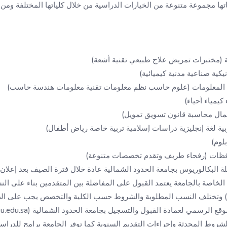
اتها مجموعة متنوعة من الخيارات الدراسية من خلال كلياتها المختلفة ومن 
ية (مختبرات تمريض علاج طبيعي تقنية أشعة)
نيكية صناعية مدنية كيميائية)
ة المعلومات (علوم حاسب نظم معلومات تقنية معلومات هندسة حاسب)
كيمياء أحياء)
أعمال محاسبة قانون تسويق تمويل)
عربية لغة إنجليزية دراسات إسلامية تربية خاصة رياض أطفال)
لوم)
افظات (رفحاء طريف وتقدم تخصصات متنوعة)
ة البكالوريوس بجامعة الحدود الشمالية عادة خلال فترة الصيف بعد إعلان نت
 الخاصة بالجامعة يعتمد القبول على المفاضلة بين المتقدمين بناء على النس
لي) وتختلف النسب المطلوبة والشروط حسب الكلية والتخصص يجب على الطل
لشروط المحدثة وإجراءات التقديم السنوية كما توفر الجامعة برامج للدراس