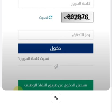
End of the page.
في التصنيف
خليجي
دخول حساب المواطن برقم الهوية 1447 | خطوات