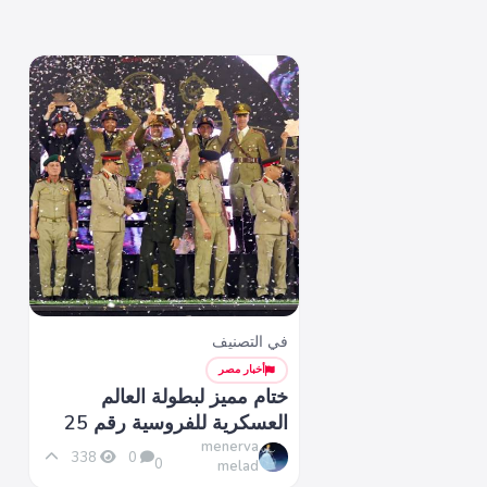
في التصنيف
أخبار مصر
ختام مميز لبطولة العالم
العسكرية للفروسية رقم 25
menerva
338
0
0
melad