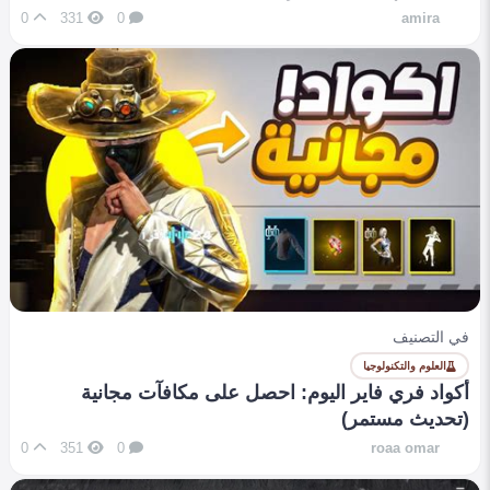
0
331
0
amira
في التصنيف
العلوم والتكنولوجيا
أكواد فري فاير اليوم: احصل على مكافآت مجانية
(تحديث مستمر)
0
351
0
roaa omar