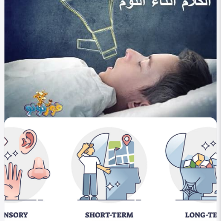
0
435
0
menerva melad
في التصنيف
العلوم والتكنولوجيا
النوم: ما الذي يحدث في دماغك وأنت نائم؟
0
478
0
menerva melad