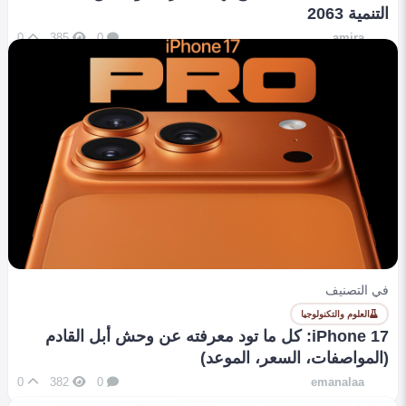
التنمية 2063
0
385
0
amira
في التصنيف
العلوم والتكنولوجيا
iPhone 17: كل ما تود معرفته عن وحش أبل القادم
(المواصفات، السعر، الموعد)
0
382
0
emanalaa