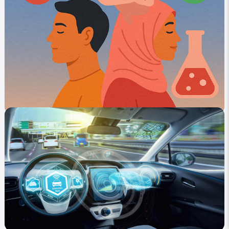
في التصنيف
العلوم والتكنولوجيا
كيف تؤثر الهرمونات على السلوك البشري؟
0
408
0
menerva melad