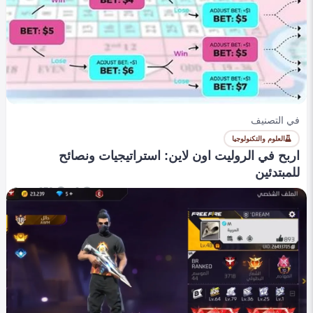
في التصنيف
العلوم والتكنولوجيا
اربح في الروليت اون لاين: استراتيجيات ونصائح
للمبتدئين
0
276
0
roaa omar