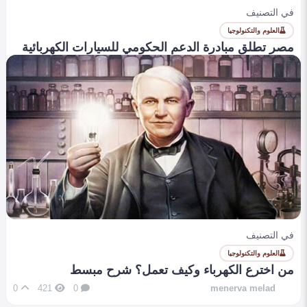
في التصنيف
العلوم والتكنولوجيا
مصر تطلق مبادرة الدعم الحكومي للسيارات الكهربائية
0
402
0
emanalaa
في التصنيف
العلوم والتكنولوجيا
من اخترع الكهرباء وكيف تعمل؟ شرح مبسط
0
421
0
menerva melad