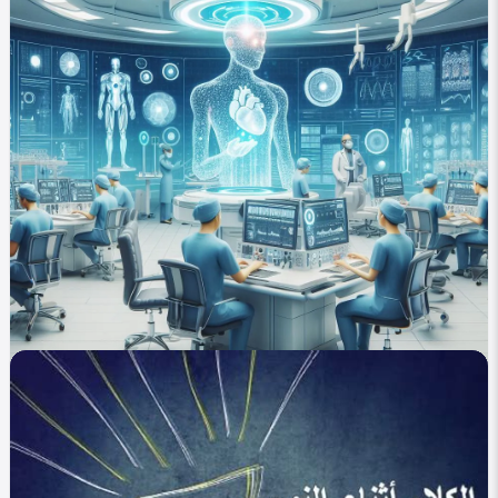
في التصنيف
العلوم والتكنولوجيا
الهندسة الوراثية في الزراعة: بين الغذاء والصحة
0
425
0
menerva melad
في التصنيف
العلوم والتكنولوجيا
الذكاء الاصطناعي في الطب: تشخيص أسرع وأكثر دقة