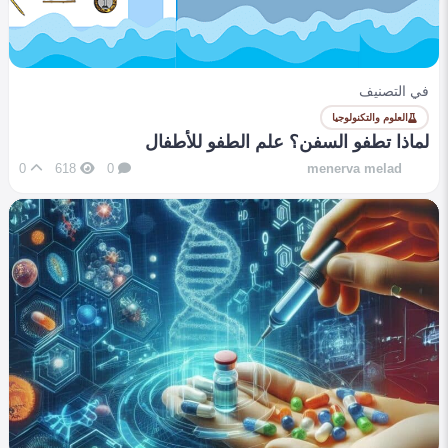
في التصنيف
العلوم والتكنولوجيا
لماذا تطفو السفن؟ علم الطفو للأطفال
0
618
0
menerva melad