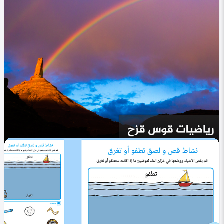
في التصنيف
العلوم والتكنولوجيا
كيف يتكون قوس قزح في السماء؟ شرح مبسط
0
546
0
menerva melad