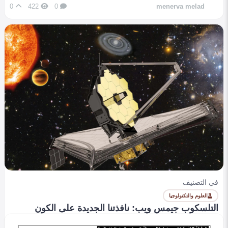
0
422
0
menerva melad
في التصنيف
العلوم والتكنولوجيا
التلسكوب جيمس ويب: نافذتنا الجديدة على الكون
0
399
0
menerva melad