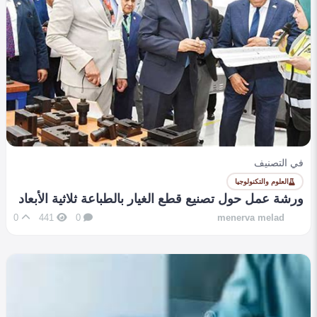
في التصنيف
العلوم والتكنولوجيا
تعديل قوانين الإثبات وحماية البيانات لمواكبة التحول
الرقمي
0
522
0
menerva melad
في التصنيف
العلوم والتكنولوجيا
ورشة عمل حول تصنيع قطع الغيار بالطباعة ثلاثية الأبعاد
0
441
0
menerva melad