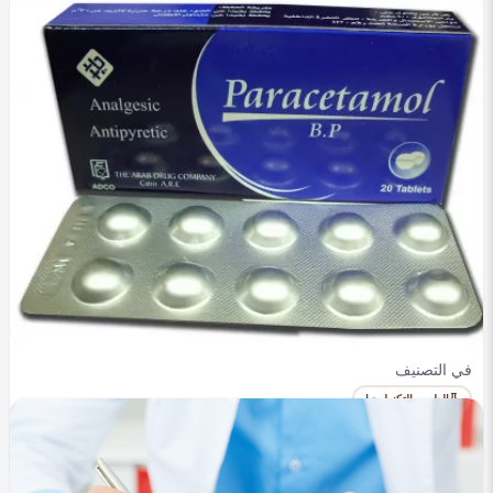
في التصنيف
العلوم والتكنولوجيا
الباراسيتامول: مسكن شائع قد يدمر كبدك - تحذير هام!
0
327
0
roaa omar