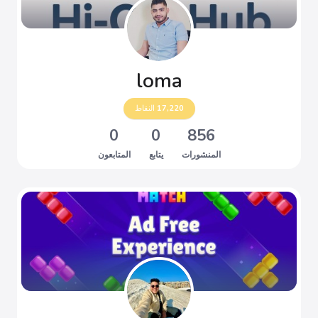
loma
17,220
النقاط
0
0
856
المنشورات
يتابع
المتابعون