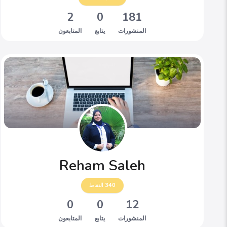
2
0
181
المنشورات
يتابع
المتابعون
Reham Saleh
340
النقاط
0
0
12
المنشورات
يتابع
المتابعون