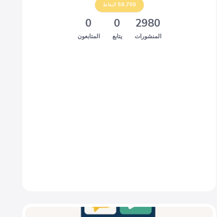
59,700
النقاط
0
0
2980
المنشورات
يتابع
المتابعون