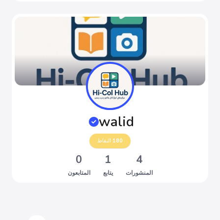
walid
180
النقاط
0
1
4
المنشورات
يتابع
المتابعون