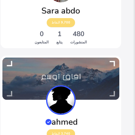
Sara abdo
9,700
النقاط
0
1
480
المنشورات
يتابع
المتابعون
ahmed
3,740
النقاط