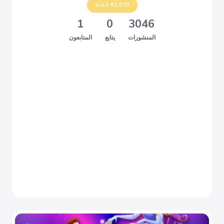
61,030
النقاط
1
0
3046
المنشورات
يتابع
المتابعون