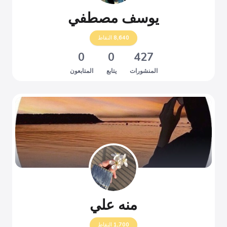
يوسف مصطفي
8,640
النقاط
0
0
427
المنشورات
يتابع
المتابعون
منه علي
1,700
النقاط