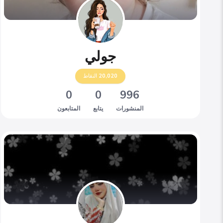
جولي
20,020
النقاط
0
0
996
المنشورات
يتابع
المتابعون