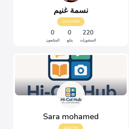
نسمة غنيم
4,500
النقاط
0
0
220
المنشورات
يتابع
المتابعون
Sara mohamed
740
النقاط