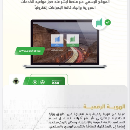
خليجي
منصة أبشر حجز المواعيد 1447 .. خدمات إلكترونية
Heba Omar
0
330
0
في التصنيف
خليجي
منصة أبشر حجز المواعيد 1447 .. خطوتك السريعة
لإنجاز معاملاتك
Heba Omar
0
293
0