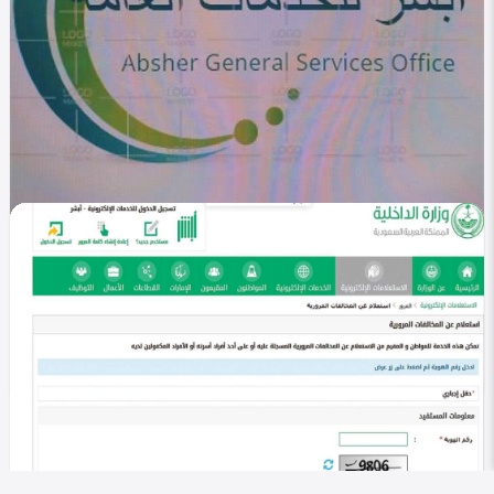
في التصنيف
خليجي
أبشر الخدمات العامة 1447 .. منصة رقمية لتسهيل
معاملاتك
Heba Omar
0
267
0