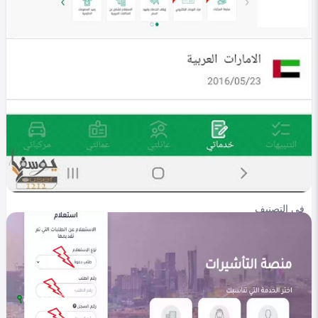
في التصنيف
خليجي
إلغاء بلاغ تغيب العمالة المنزلية عبر أبشر 1447 |
خطوات تقديم طلب
Heba Omar
0
293
0
في التصنيف
خليجي
الاستعلام عن سجل السفر عبر أبشر 1447 | خطوات
التعرف على تفاصيل الرحلات
Heba Omar
0
317
0