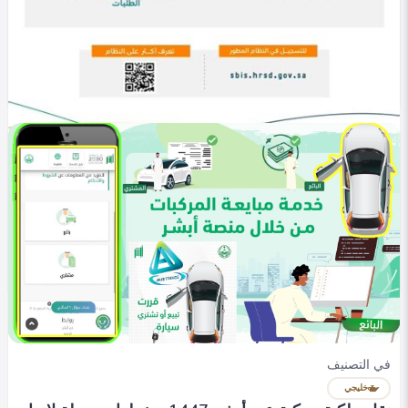
في التصنيف
خليجي
أبشر الأعمال للمنشآت الصغيرة 1447 .. منصة رقمية
لخدمة قطاع الأعمال
Heba Omar
0
295
0
في التصنيف
الأخبار
طريقة الاستعلام عن الضمان الاجتماعي الجديد 1447 |
خطوات متابعة الطلب
Heba Omar
0
362
0
في التصنيف
خليجي