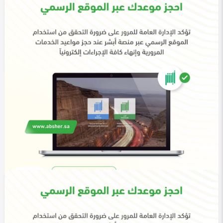
في التصنيف
خليجي
أبشر الاستعلام عن أحقية الحج 1447 خطواتك لمعرفة
الأهلية
Heba Omar
0
271
0
في التصنيف