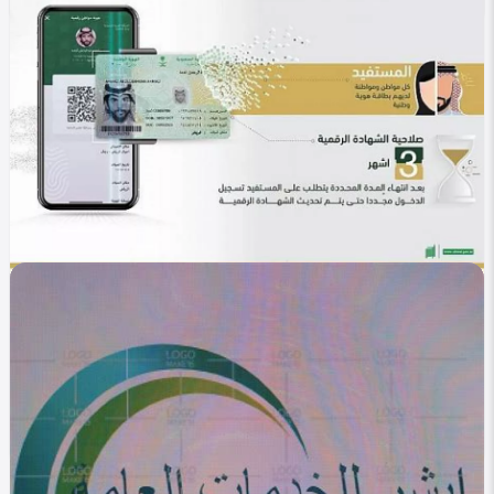
في التصنيف
خليجي
استخراج بدل فاقد بطاقة هوية أبشر 1447 .. خطواتك
السهلة
Heba Omar
0
311
0