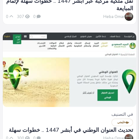
نقل ملكية مركبة عبر أبشر 1447 .. خطوات سهلة لإتمام
المبايعة
Heba Omar
0
307
0
في التصنيف
خليجي
تحديث العنوان الوطني في أبشر 1447 .. خطوات سهلة
Heba Omar
0
300
0