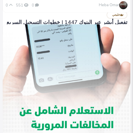
Heba Omar
0
551
0
في التصنيف
خليجي
تفعيل أبشر عبر البنوك 1447 | خطوات التسجيل السريع
Heba Omar
0
326
0