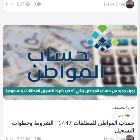
Heba Omar
0
837
0
في التصنيف
خليجي
حساب المواطن للمطلقات 1447 | الشروط وخطوات
التسجيل
Heba Omar
0
937
0