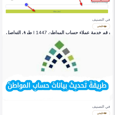
في التصنيف
خليجي
رقم خدمة عملاء حساب المواطن 1447 | طرق التواصل
مع الدعم
Heba Omar
0
919
0
في التصنيف
خليجي