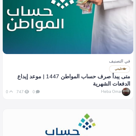
في التصنيف
خليجي
متى يبدأ صرف حساب المواطن 1447 | موعد إيداع
الدفعات الشهرية
Heba Omar
0
747
0