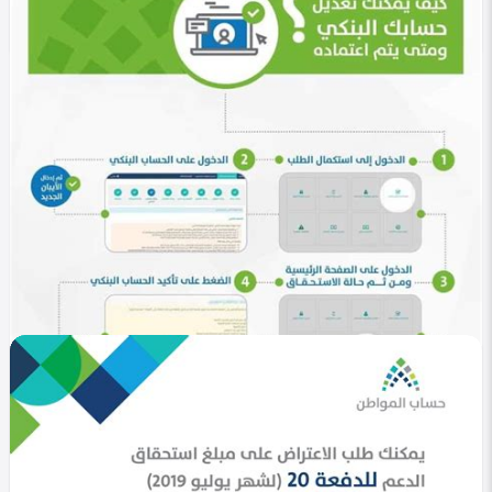
الدعم الفني
Heba Omar
0
808
0