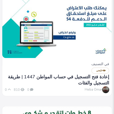
في التصنيف
خليجي
دخول حساب المواطن برقم الهوية 1447 | خطوات
تسجيل الدخول
Heba Omar
0
846
0
في التصنيف
خليجي
إعادة فتح التسجيل في حساب المواطن 1447 | طريقة
التسجيل والفئات
Heba Omar
0
810
0