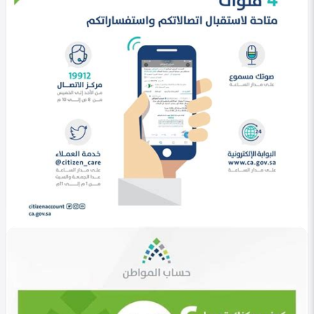
في التصنيف
خليجي
حساب المواطن تسجيل دخول 1447 | خطوات الدخول
للبوابة الإلكترونية
Heba Omar
0
817
0
في التصنيف
خليجي
رقم حساب المواطن الموحد 1447 | طرق التواصل مع