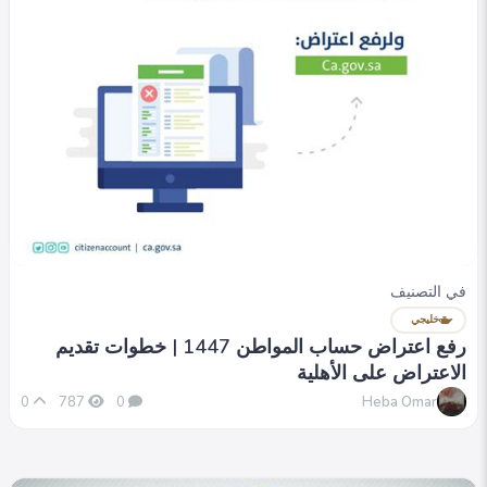
في التصنيف
خليجي
تحديث حساب المواطن برقم الهوية 1447 | خطوات
تحديث البيانات
Heba Omar
0
955
0
في التصنيف
خليجي
رفع اعتراض حساب المواطن 1447 | خطوات تقديم
الاعتراض على الأهلية
Heba Omar
0
787
0