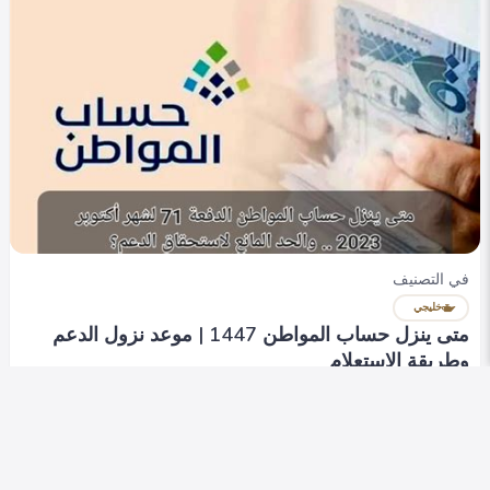
في التصنيف
خليجي
متى ينزل حساب المواطن 1447 | موعد نزول الدعم
وطريقة الاستعلام
Heba Omar
0
818
0