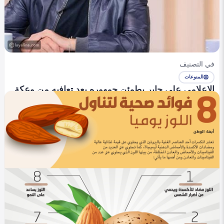
في التصنيف
المنوعات
الإعلامي علي جابر يطمئن جمهوره بعد تعافيه من وعكة
صحية حادة
Yasmen alaa
1
424
1