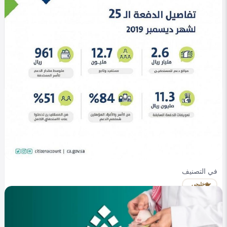
في التصنيف
خليجي
إيقاف حساب المواطن 1447 | أسباب وقف الدعم
Heba Omar
0
815
0
في التصنيف
خليجي
دفعات حساب المواطن 1447 | مواعيد الإيداع وآلية
الاستعلام
Heba Omar
0
761
0