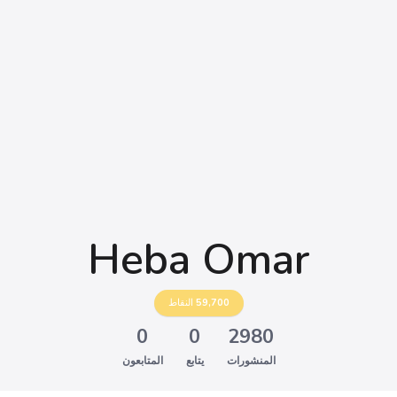
Heba Omar
59,700
النقاط
0
0
2980
المنشورات
يتابع
المتابعون