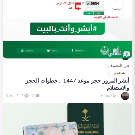
في التصنيف
خليجي
الاستعلام عن بلاغ هروب أبشر 1447 .. الخطوات
والشروط
Heba Omar
0
282
0
في التصنيف
خليجي
أبشر المرور حجز موعد 1447 .. خطوات الحجز
والاستعلام
Heba Omar
0
313
0