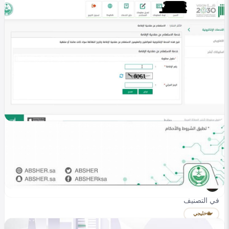
في التصنيف
خليجي
الاستعلام عن صلاحية الإقامة 1447 عبر أبشر بخطوات
سهلة
Heba Omar
0
297
0
في التصنيف
خليجي
تجديد رخصة القيادة عبر أبشر 2025 .. خطوات وشروط