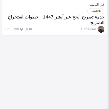
في التصنيف
خليجي
خدمة تصريح الحج عبر أبشر 1447 .. خطوات استخراج
التصريح
Heba Omar
0
298
0