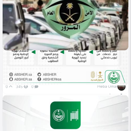
في التصنيف
خليجي
الاستعلام عن المركبات المسجلة أبشر 1447 .. خطوات
معرفة البيانات
Heba Omar
0
345
0
في التصنيف
خليجي
تجديد الهوية الوطنية عبر أبشر 1447 .. خطوات وشروط
الخدمة
Heba Omar
0
328
0