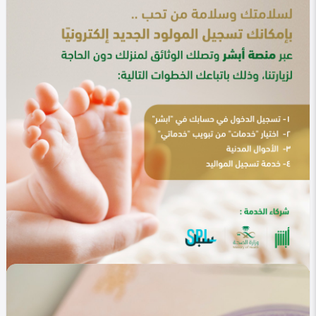
في التصنيف
خليجي
خدمات الجوازات عبر أبشر 1447 .. حلول رقمية سريعة
لإنجاز معاملاتك
Heba Omar
0
338
0