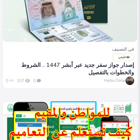
في التصنيف
خليجي
إصدار جواز سفر جديد عبر أبشر 1447 .. الشروط
والخطوات بالتفصيل
Heba Omar
0
337
0