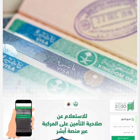
في التصنيف
خليجي
تسجيل المواليد في أبشر 1447 .. خدمة إلكترونية توفر
الوقت والجهد
Heba Omar
0
307
0