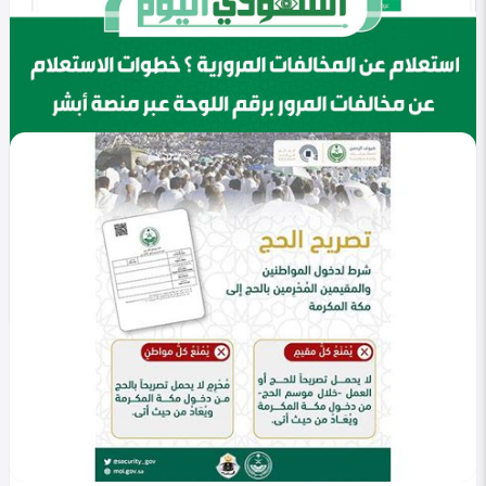
في التصنيف
خليجي
الاستعلام عن المخالفات العامة أبشر 1447 .. خطواتك
لمعرفة التفاصيل
Heba Omar
0
340
0