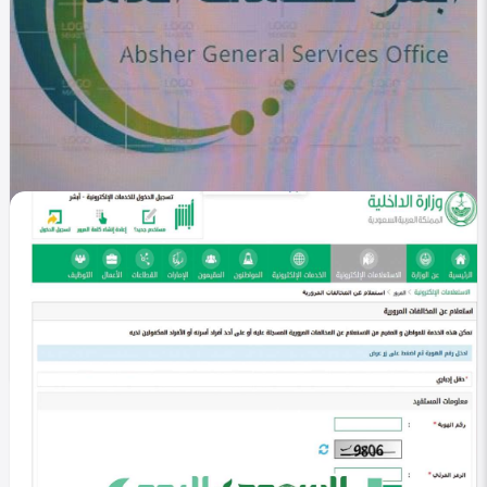
في التصنيف
خليجي
أبشر الخدمات العامة 1447 .. منصة رقمية لتسهيل
معاملاتك
Heba Omar
0
267
0