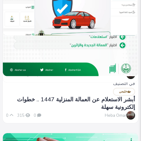
في التصنيف
خليجي
استعلام عن صلاحية التأمين على المركبة عبر أبشر
1447
Heba Omar
0
302
0
في التصنيف
خليجي
أبشر الاستعلام عن العمالة المنزلية 1447 .. خطوات
إلكترونية سهلة
Heba Omar
0
315
0