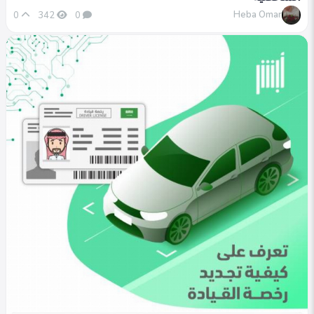
Heba Omar
0
342
0