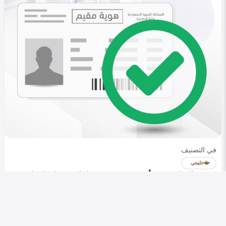
ورسوم
Heba Omar
0
328
0
في التصنيف
خليجي
تجديد الإقامة عبر أبشر 2025 .. خطوات سهلة لإنهاء
الخدمة
Heba Omar
0
294
0